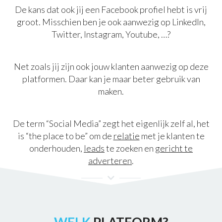
De kans dat ook jij een Facebook profiel hebt is vrij
groot. Misschien ben je ook aanwezig op LinkedIn,
Twitter, Instagram, Youtube, …?
Net zoals jij zijn ook jouw klanten aanwezig op deze
platformen. Daar kan je maar beter gebruik van
maken.
De term “Social Media” zegt het eigenlijk zelf al, het
is “the place to be” om de
relatie
met je klanten te
onderhouden,
leads
te zoeken en
gericht te
adverteren
.
WELK
PLATFORM?