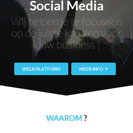
Social Media
Wij helpen je te focussen
op de juiste kanalen voor
jouw business !
WELK PLATFORM
MEER INFO
WAAROM
?